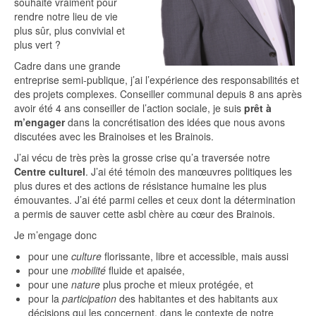
souhaite vraiment pour
rendre notre lieu de vie
plus sûr, plus convivial et
plus vert ?
Cadre dans une grande
entreprise semi-publique, j’ai l’expérience des responsabilités et
des projets complexes. Conseiller communal depuis 8 ans après
avoir été 4 ans conseiller de l’action sociale, je suis
prêt à
m’engager
dans la concrétisation des idées que nous avons
discutées avec les Brainoises et les Brainois.
J’ai vécu de très près la grosse crise qu’a traversée notre
Centre culturel
. J’ai été témoin des manœuvres politiques les
plus dures et des actions de résistance humaine les plus
émouvantes. J’ai été parmi celles et ceux dont la détermination
a permis de sauver cette asbl chère au cœur des Brainois.
Je m’engage donc
pour une
culture
florissante, libre et accessible, mais aussi
pour une
mobilité
fluide et apaisée,
pour une
nature
plus proche et mieux protégée, et
pour la
participation
des habitantes et des habitants aux
décisions qui les concernent, dans le contexte de notre