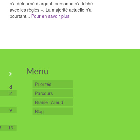
n’a détourné d’argent, personne n’a triché
avec les règles ». La majorité actuelle n’a
pourtant...
Pour en savoir plus
Menu
Priorités
d
2
Parcours
Braine-l’Alleud
9
Blog
5
16