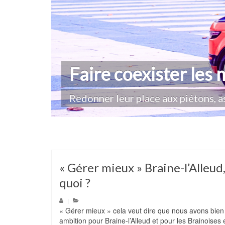
Faire coexister les 
Consulter la popula
Redonner leur place aux piétons, as
Pass-culture pour les jeunes, propo
Comités de quartier, Conseil consu
Préserver et relier les espaces natu
« Gérer mieux » Braine-l’Alleud,
quoi ?
|
« Gérer mieux » cela veut dire que nous avons bi
ambition pour Braine-l’Alleud et pour les Brainoises