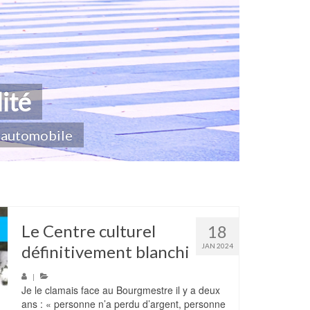
ité
concernent
n automobile
ion du patrimoine...
tre les incivilités environnementales
Le Centre culturel
18
définitivement blanchi
JAN 2024
|
Je le clamais face au Bourgmestre il y a deux
ans : « personne n’a perdu d’argent, personne