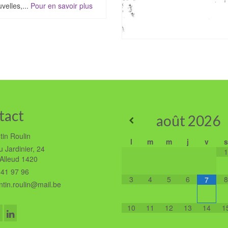
velles,...
Pour en savoir plus
tact
août
2026
tin Roulin
l
m
m
j
v
s
 Jardinier, 24
1
'Alleud 1420
41 97 96
3
4
5
6
8
7
tin.roulin@mail.be
10
11
12
13
14
1