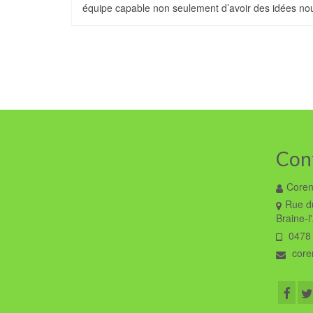
équipe capable non seulement d’avoir des idées nou
Con
Coren
Rue du
Braine-l
0478 
coren