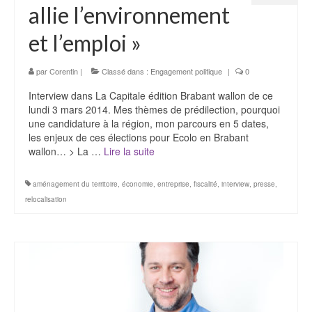
allie l’environnement
et l’emploi »
par
Corentin
|
Classé dans :
Engagement politique
|
0
Interview dans La Capitale édition Brabant wallon de ce
lundi 3 mars 2014. Mes thèmes de prédilection, pourquoi
une candidature à la région, mon parcours en 5 dates,
les enjeux de ces élections pour Ecolo en Brabant
wallon… > La …
Lire la suite­­
aménagement du territoire
,
économie
,
entreprise
,
fiscalité
,
interview
,
presse
,
relocalisation