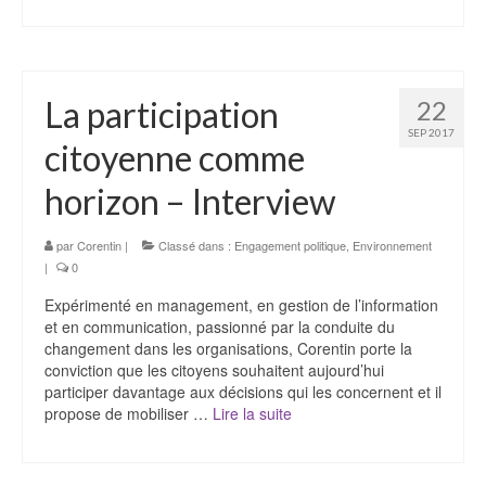
La participation
22
SEP 2017
citoyenne comme
horizon – Interview
par
Corentin
|
Classé dans :
Engagement politique
,
Environnement
|
0
Expérimenté en management, en gestion de l’information
et en communication, passionné par la conduite du
changement dans les organisations, Corentin porte la
conviction que les citoyens souhaitent aujourd’hui
participer davantage aux décisions qui les concernent et il
propose de mobiliser …
Lire la suite­­