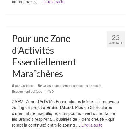
communales, …
Lire la suite­­
Pour une Zone
25
AVR 2018
d’Activités
Essentiellement
Maraîchères
par
Corentin
|
Classé dans :
Aménagement du territoire
,
Engagement politique
|
0
ZAEM. Zone d’Activités Economiques Mixtes. Un nouveau
zoning en projet à Braine-l’Alleud. Plus de 25 hectares
d’une nature magnifique, d’un poumon vert où le Hain et
les Brainois respirent… qualifiés de « dent creuse » qui
rompt la continuité entre le zoning …
Lire la suite­­