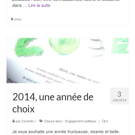
dans …
Lire la suite­­
choix
3
2014, une année de
JAN 2014
choix
par
Corentin
|
Classé dans :
Engagement politique
|
0
Je vous souhaite une année fructueuse, vivante et belle.