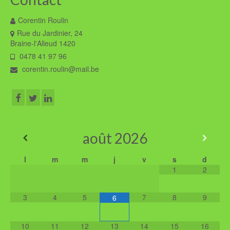
Corentin Roulin
Rue du Jardinier, 24
Braine-l'Alleud 1420
0478 41 97 96
corentin.roulin@mail.be
août
2026
l
m
m
j
v
s
d
1
2
3
4
5
7
8
9
6
10
11
12
13
14
15
16