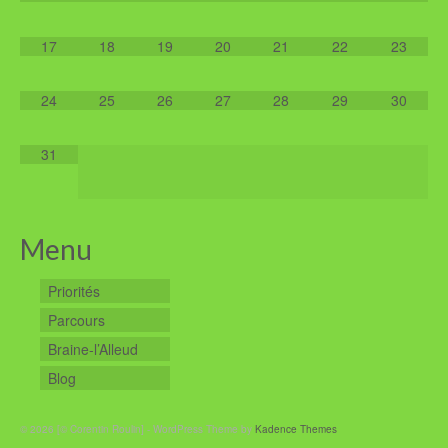
17
18
19
20
21
22
23
24
25
26
27
28
29
30
31
Menu
Priorités
Parcours
Braine-l’Alleud
Blog
© 2026 [© Corentin Roulin] - WordPress Theme by
Kadence Themes