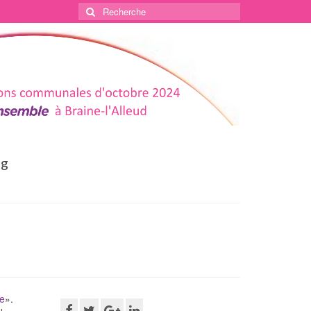
Rechercher
:
og
ne
».