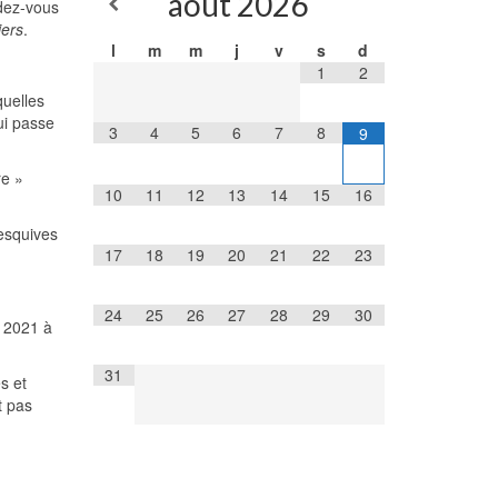
août
2026
ndez-vous
iers
.
l
m
m
j
v
s
d
1
2
quelles
ui passe
3
4
5
6
7
8
9
re »
10
11
12
13
14
15
16
 esquives
17
18
19
20
21
22
23
24
25
26
27
28
29
30
e 2021 à
31
s et
t pas