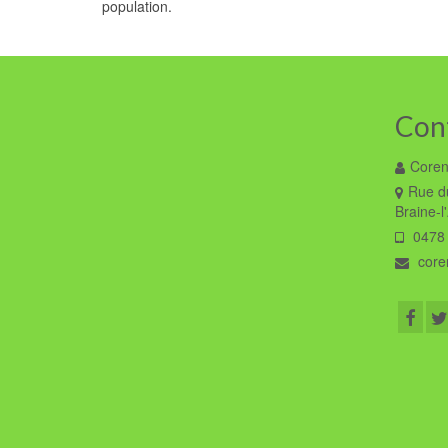
population.
Con
Coren
Rue du
Braine-l
0478 
coren