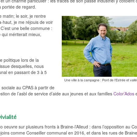
é et un charme particulier : les traces de son passé industriel y côtoient
 à portée de regard.
matin; le soir, je rentre
à-haut, je me réjouis de voir
 C’est une belle commune :
 qui mériterait mieux,
 politique lors de la
issue desquelles, nous
nal en passant de 3 à 5
Une ville à la campagne : Pont de l’Estrée et vall
n sociale au CPAS à partir de
stion de l’asbl de service d’aide aux jeunes et aux familles
Color’Ados
e
ivialité
o oeuvre sur plusieurs fronts à Braine-l’Alleud : dans l’opposition au Co
joins comme Conseiller communal en 2016, et dans les rues de Braine-