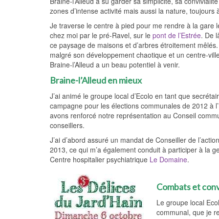
Braine-l’Alleud a su garder sa simplicité, sa convivialit
zones d’intense activité mais aussi la nature, toujours
Je traverse le centre à pied pour me rendre à la gare le 
chez moi par le pré-Ravel, sur le
pont de l’Estrée
. De l
ce paysage de maisons et d’arbres étroitement mêlés.
malgré son développement chaotique et un centre-ville
Braine-l’Alleud a un beau potentiel à venir.
Braine-l’Alleud en mieux
J’ai animé le groupe local d’Ecolo en tant que secrétaire
campagne pour les élections communales de 2012 à l’
avons renforcé notre représentation au Conseil commu
conseillers.
J’ai d’abord assuré un mandat de Conseiller de l’actio
2013, ce qui m’a également conduit à participer à la ge
Centre hospitalier psychiatrique
Le Domaine
.
Combats
et conv
Le groupe local Ecol
communal, que je re