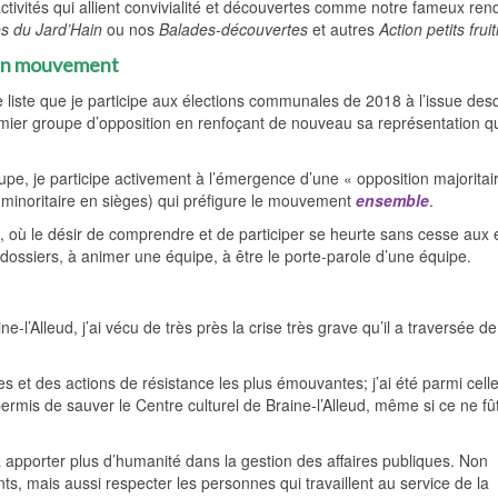
ctivités qui allient convivialité et découvertes comme notre fameux re
es du Jard’Hain
ou nos
Balades-découvertes
et autres
Action petits fruit
 en mouvement
 liste que je participe aux élections communales de 2018 à l’issue des
emier groupe d’opposition en renfoçant de nouveau sa représentation q
e, je participe activement à l’émergence d’une « opposition majoritai
, minoritaire en sièges) qui préfigure le mouvement
ensemble
.
f, où le désir de comprendre et de participer se heurte sans cesse aux
s dossiers, à animer une équipe, à être le porte-parole d’une équipe.
-l’Alleud, j’ai vécu de très près la crise très grave qu’il a traversée d
s et des actions de résistance les plus émouvantes; j’ai été parmi celle
 permis de sauver le Centre culturel de Braine-l’Alleud, même si ce ne fû
apporter plus d’humanité dans la gestion des affaires publiques. Non
ts, mais aussi respecter les personnes qui travaillent au service de la