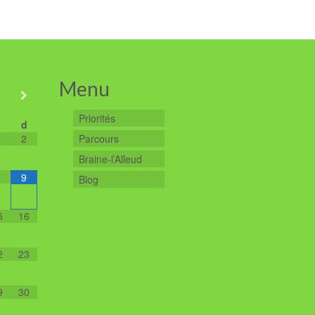
Menu
Priorités
d
2
Parcours
Braine-l’Alleud
9
Blog
5
16
2
23
9
30