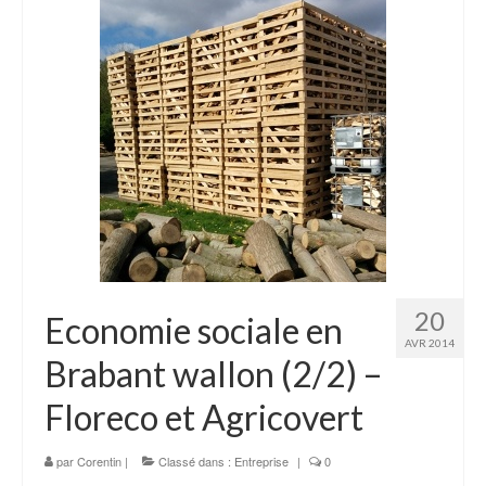
20
Economie sociale en
AVR 2014
Brabant wallon (2/2) –
Floreco et Agricovert
par
Corentin
|
Classé dans :
Entreprise
|
0