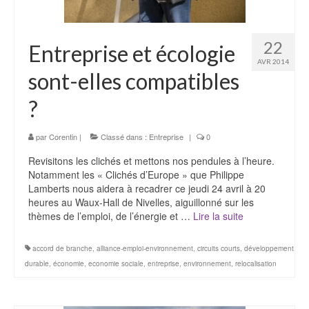
22
Entreprise et écologie
AVR 2014
sont-elles compatibles
?
par
Corentin
|
Classé dans :
Entreprise
|
0
Revisitons les clichés et mettons nos pendules à l’heure.
Notamment les « Clichés d’Europe » que Philippe
Lamberts nous aidera à recadrer ce jeudi 24 avril à 20
heures au Waux-Hall de Nivelles, aiguillonné sur les
thèmes de l’emploi, de l’énergie et …
Lire la suite­­
accord de branche
,
alliance-emploi-environnement
,
circuits courts
,
développement
durable
,
économie
,
economie sociale
,
entreprise
,
environnement
,
relocalisation