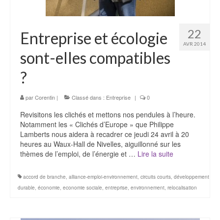
22
Entreprise et écologie
AVR 2014
sont-elles compatibles
?
par
Corentin
|
Classé dans :
Entreprise
|
0
Revisitons les clichés et mettons nos pendules à l’heure.
Notamment les « Clichés d’Europe » que Philippe
Lamberts nous aidera à recadrer ce jeudi 24 avril à 20
heures au Waux-Hall de Nivelles, aiguillonné sur les
thèmes de l’emploi, de l’énergie et …
Lire la suite­­
accord de branche
,
alliance-emploi-environnement
,
circuits courts
,
développement
durable
,
économie
,
economie sociale
,
entreprise
,
environnement
,
relocalisation