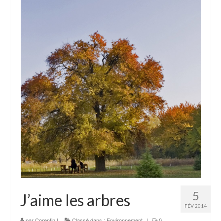
5
J’aime les arbres
FÉV 2014
par
Corentin
|
Classé dans :
Environnement
|
0