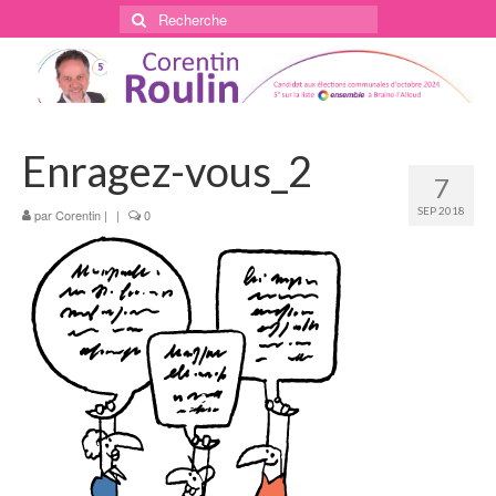
Rechercher
:
Enragez-vous_2
7
SEP 2018
par
Corentin
|
|
0