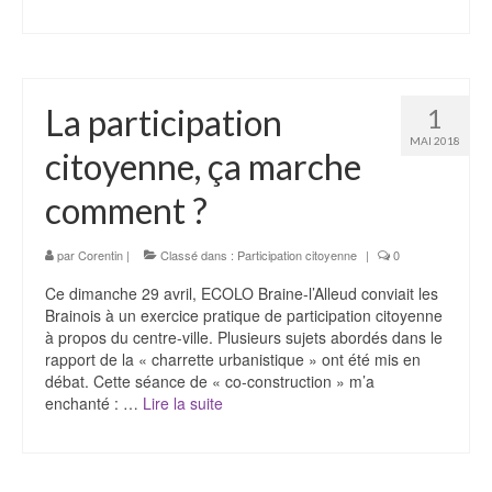
La participation
1
MAI 2018
citoyenne, ça marche
comment ?
par
Corentin
|
Classé dans :
Participation citoyenne
|
0
Ce dimanche 29 avril, ECOLO Braine-l’Alleud conviait les
Brainois à un exercice pratique de participation citoyenne
à propos du centre-ville. Plusieurs sujets abordés dans le
rapport de la « charrette urbanistique » ont été mis en
débat. Cette séance de « co-construction » m’a
enchanté : …
Lire la suite­­