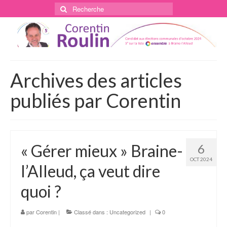
Rechercher
:
Archives des articles
publiés par Corentin
« Gérer mieux » Braine-
6
OCT 2024
l’Alleud, ça veut dire
quoi ?
par
Corentin
|
Classé dans :
Uncategorized
|
0