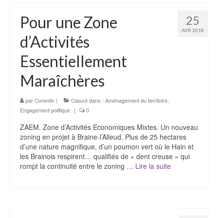
Pour une Zone
25
AVR 2018
d’Activités
Essentiellement
Maraîchères
par
Corentin
|
Classé dans :
Aménagement du territoire
,
Engagement politique
|
0
ZAEM. Zone d’Activités Economiques Mixtes. Un nouveau
zoning en projet à Braine-l’Alleud. Plus de 25 hectares
d’une nature magnifique, d’un poumon vert où le Hain et
les Brainois respirent… qualifiés de « dent creuse » qui
rompt la continuité entre le zoning …
Lire la suite­­