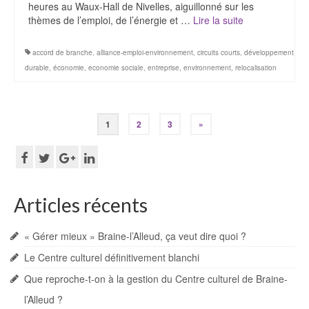
heures au Waux-Hall de Nivelles, aiguillonné sur les
thèmes de l’emploi, de l’énergie et …
Lire la suite­­
accord de branche
,
alliance-emploi-environnement
,
circuits courts
,
développement
durable
,
économie
,
economie sociale
,
entreprise
,
environnement
,
relocalisation
Navigation
1
2
3
»
des
articles
Articles récents
« Gérer mieux » Braine-l’Alleud, ça veut dire quoi ?
Le Centre culturel définitivement blanchi
Que reproche-t-on à la gestion du Centre culturel de Braine-
l’Alleud ?