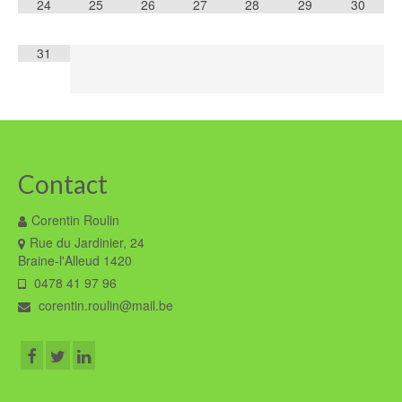
24
25
26
27
28
29
30
31
Contact
Corentin Roulin
Rue du Jardinier, 24
Braine-l'Alleud 1420
0478 41 97 96
corentin.roulin@mail.be