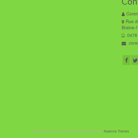
Con
Coren
Rue du
Braine-l
0478 
coren
© 2026 [© Corentin Roulin] - WordPress Theme by
Kadence Themes