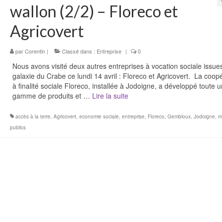
wallon (2/2) – Floreco et
Agricovert
par
Corentin
|
Classé dans :
Entreprise
|
0
Nous avons visité deux autres entreprises à vocation sociale issues
galaxie du Crabe ce lundi 14 avril : Floreco et Agricovert. La coop
à finalité sociale Floreco, installée à Jodoigne, a développé toute 
gamme de produits et …
Lire la suite­­
accès à la terre
,
Agricovert
,
economie sociale
,
entreprise
,
Floreco
,
Gembloux
,
Jodoigne
,
m
publics