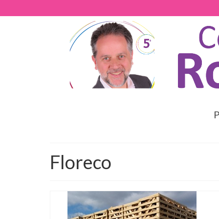
P
Floreco