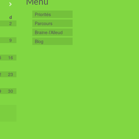
Menu
Priorités
d
2
Parcours
Braine-l’Alleud
9
Blog
5
16
2
23
9
30