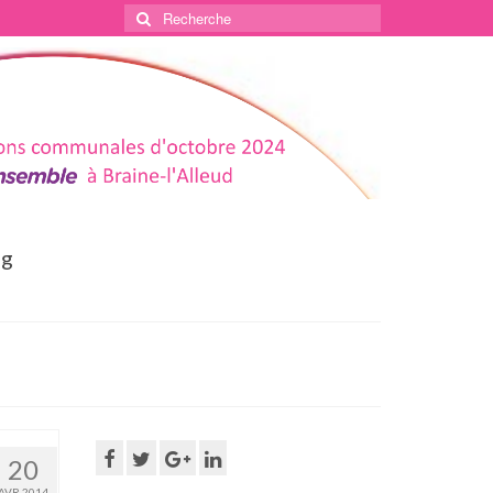
Rechercher
:
og
20
AVR 2014