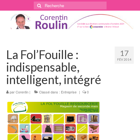
Rechercher
:
La Fol’Fouille :
17
FÉV 2014
indispensable,
intelligent, intégré
par
Corentin
|
Classé dans :
Entreprise
|
0