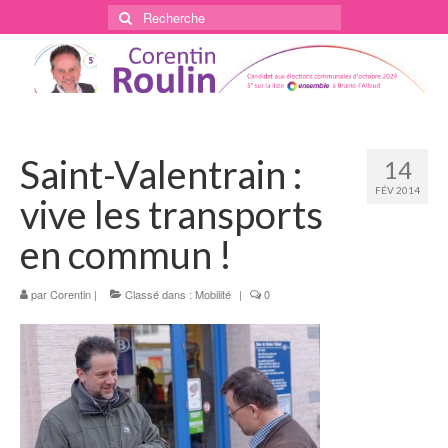
Rechercher
:
Saint-Valentrain :
14
FÉV 2014
vive les transports
en commun !
par
Corentin
|
Classé dans :
Mobilité
|
0