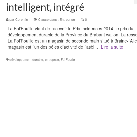
intelligent, intégré
par
Corentin
|
Classé dans :
Entreprise
|
0
La Fol’Fouille vient de recevoir le Prix Incidences 2014, le prix du
développement durable de la Province du Brabant wallon. La resso
La Fol’Fouille est un magasin de seconde main situé à Braine-l’All
magasin est l’un des pôles d’activité de l’asbl …
Lire la suite­­
développement durable
,
entreprise
,
Fol'Fouille