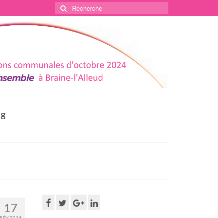
Rechercher
:
og
17
FÉV 2014