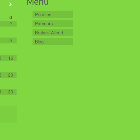
Menu
Priorités
d
2
Parcours
Braine-l’Alleud
9
Blog
5
16
2
23
9
30