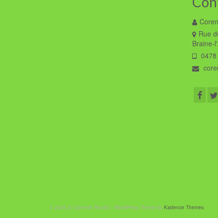
Con
Coren
Rue du
Braine-l
0478 
coren
© 2026 [© Corentin Roulin] - WordPress Theme by
Kadence Themes