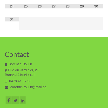
24
25
26
27
28
29
30
31
Contact
Corentin Roulin
Rue du Jardinier, 24
Braine-l'Alleud 1420
0478 41 97 96
corentin.roulin@mail.be