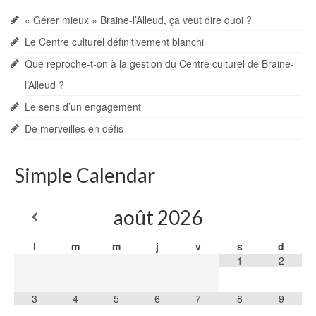
« Gérer mieux » Braine-l’Alleud, ça veut dire quoi ?
Le Centre culturel définitivement blanchi
Que reproche-t-on à la gestion du Centre culturel de Braine-
l’Alleud ?
Le sens d’un engagement
De merveilles en défis
Simple Calendar
août
2026
l
m
m
j
v
s
d
1
2
3
4
5
6
7
8
9