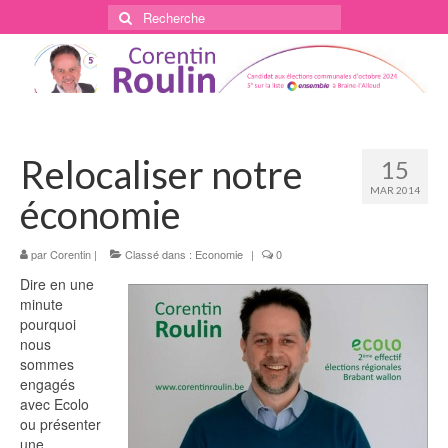
Rechercher
:
Relocaliser notre
15
MAR 2014
économie
par
Corentin
|
Classé dans :
Economie
|
0
Dire en une
minute
pourquoi
nous
sommes
engagés
avec Ecolo
ou présenter
une