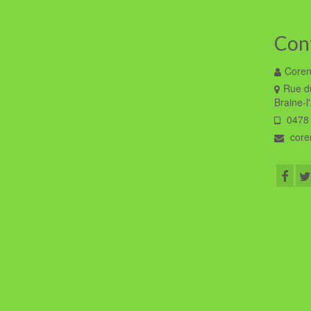
Con
Coren
Rue du
Braine-l
0478 
coren