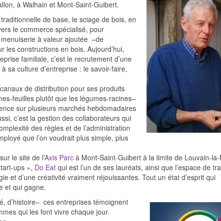
allon, à Walhain et Mont-Saint-Guibert.
 traditionnelle de base, le sciage de bois, en
t vers le commerce spécialisé, pour
 la menuiserie à valeur ajoutée –de
 les constructions en bois. Aujourd’hui,
rise familiale, c’est le recrutement d’une
 sa culture d’entreprise : le savoir-faire,
 canaux de distribution pour ses produits
es-feuilles plutôt que les légumes-racines–
ésence sur plusieurs marchés hebdomadaires
si, c’est la gestion des collaborateurs qui
omplexité des règles et de l’administration
mployé que l’on voudrait plus simple, plus
r le site de l’
Axis Parc
à Mont-Saint-Guibert à la limite de Louvain-la
tart-ups »,
Do Eat
qui est l’un de ses lauréats, ainsi que l’espace de tra
e et d’une créativité vraiment réjouissantes. Tout un état d’esprit qui
e et qui gagne.
ité, d’histoire– ces entreprises témoignent
mes qui les font vivre chaque jour.