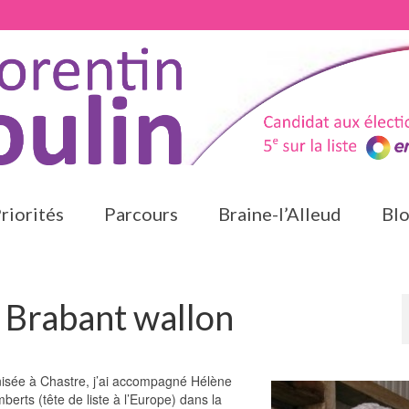
riorités
Parcours
Braine-l’Alleud
Bl
n Brabant wallon
nisée à Chastre, j’ai accompagné Hélène
berts (tête de liste à l’Europe) dans la