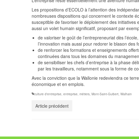
L’entreprise reste essentiellement une aventure humai
Les propositions d’ECOLO à l’attention des indépend
nombreuses dispositions qui concernent le contexte éc
susceptible de favoriser le déploiement des initiatives
aussi un volet humain significatif, proposant par exemp
de valoriser le goût de l’entrepreneuriat dès l’école,
l’innovation mais aussi pour redorer le blason des 
de renforcer les formations et enseignements offer
continuées dans tous les domaines du managemen
de sensibiliser les chefs d’entreprise à la phase dé
par les travailleurs, notamment sous la forme de co
Avec la conviction que la Wallonie redeviendra ce terrea
économique et en emplois.
culture d'entreprise
,
entreprise
,
métiers
,
Mont-Saint-Guibert
,
Walhain
Article précédent