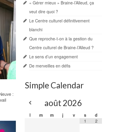
« Gérer mieux » Braine-l’Alleud, ça
veut dire quoi ?
Le Centre culturel définitivement
blanchi
Que reproche-t-on à la gestion du
Centre culturel de Braine-l’Alleud ?
Le sens d’un engagement
De merveilles en défis
Simple Calendar
-Neuve :
vail
août
2026
l
m
m
j
v
s
d
1
2