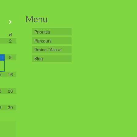
Menu
Priorités
d
2
Parcours
Braine-l’Alleud
9
Blog
5
16
2
23
9
30