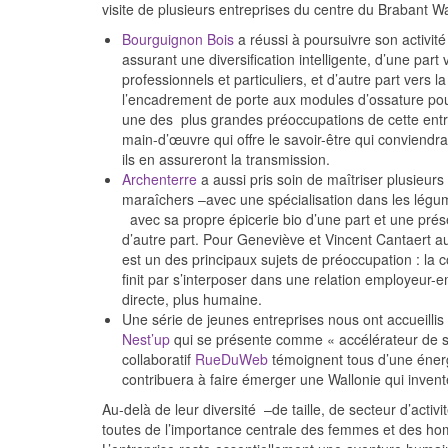
visite de plusieurs entreprises du centre du Brabant W
Bourguignon Bois
a réussi à poursuivre son activité
assurant une diversification intelligente, d’une par
professionnels et particuliers, et d’autre part vers
l’encadrement de porte aux modules d’ossature pour
une des plus grandes préoccupations de cette entrep
main-d’œuvre qui offre le savoir-être qui conviendra à
ils en assureront la transmission.
Archenterre
a aussi pris soin de maîtriser plusieurs
maraîchers –avec une spécialisation dans les légum
avec sa propre épicerie bio d’une part et une pr
d’autre part. Pour Geneviève et Vincent Cantaert aus
est un des principaux sujets de préoccupation : la c
finit par s’interposer dans une relation employeur-e
directe, plus humaine.
Une série de jeunes entreprises nous ont accueillis su
Nest’up
qui se présente comme « accélérateur de s
collaboratif
RueDuWeb
témoignent tous d’une énergi
contribuera à faire émerger une Wallonie qui invent
Au-delà de leur diversité –de taille, de secteur d’activ
toutes de l’importance centrale des femmes et des hom